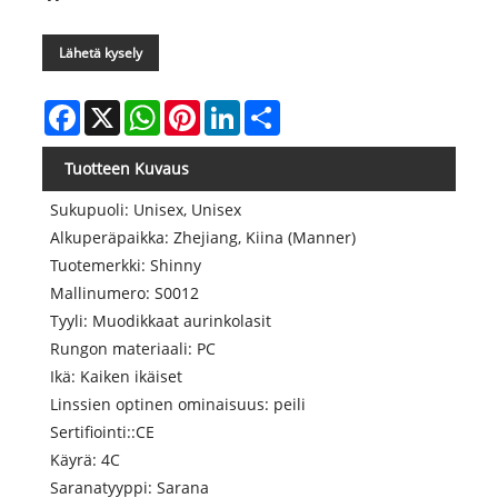
Lähetä kysely
Facebook
X
WhatsApp
Pinterest
LinkedIn
Share
Tuotteen Kuvaus
Sukupuoli: Unisex, Unisex
Alkuperäpaikka: Zhejiang, Kiina (Manner)
Tuotemerkki: Shinny
Mallinumero: S0012
Tyyli: Muodikkaat aurinkolasit
Rungon materiaali: PC
Ikä: Kaiken ikäiset
Linssien optinen ominaisuus: peili
Sertifiointi::CE
Käyrä: 4C
Saranatyyppi: Sarana