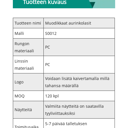
Tuotteen kuvaus
Tuotteen nimi
Muodikkaat aurinkolasit
Malli
S0012
Rungon
PC
materiaali
Linssin
PC
materiaali
Voidaan lisätä kaivertamalla millä
Logo
tahansa määrällä
MOQ
120 kpl
Valmiita näytteitä on saatavilla
Näytteitä
tyyliviittauksiksi
5-7 päivää talletuksen
Toimitusaika