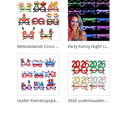
Meksikolaiset Cinco De Mayon juhlalasit
Party Funny Night Light hehkuva värinvaihtolasit
Uudet itsenäisyyspäivän Pentagram-lasit
2026 uudenvuoden joulujuhlien koristelulasit