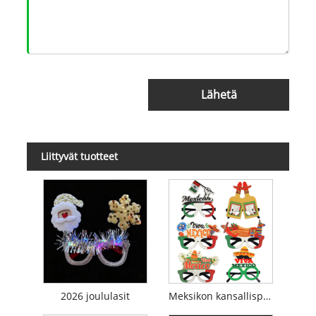
Lähetä
Liittyvät tuotteet
2026 joululasit
Meksikon kansallispäivän teemaiset lasit