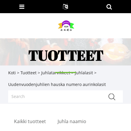
TUOTTEET
Koti
>
Tuotteet
>
Juhlatarvikkeet
>
Juhlalasit
>
Uudenvuodenjuhlien hauska numero aurinkolasit
Kaikki tuotteet
Juhla naamio