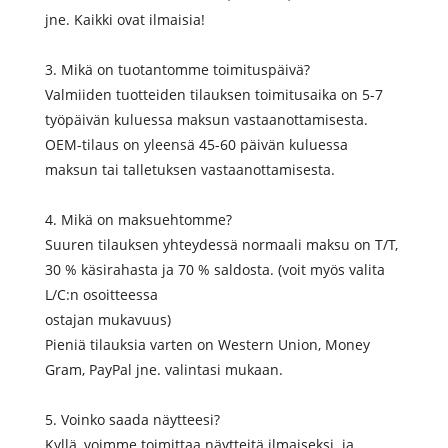
jne. Kaikki ovat ilmaisia!
3. Mikä on tuotantomme toimituspäivä?
Valmiiden tuotteiden tilauksen toimitusaika on 5-7
työpäivän kuluessa maksun vastaanottamisesta.
OEM-tilaus on yleensä 45-60 päivän kuluessa
maksun tai talletuksen vastaanottamisesta.
4. Mikä on maksuehtomme?
Suuren tilauksen yhteydessä normaali maksu on T/T,
30 % käsirahasta ja 70 % saldosta. (voit myös valita
L/C:n osoitteessa
ostajan mukavuus)
Pieniä tilauksia varten on Western Union, Money
Gram, PayPal jne. valintasi mukaan.
5. Voinko saada näytteesi?
Kyllä, voimme toimittaa näytteitä ilmaiseksi. ja