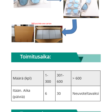
Toimitusaika:
1-
301-
Määrä (kpl)
> 600
300
600
Itään. Aika
6
30
Neuvoteltavaksi
(päiviä)