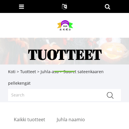
TUOTTEET
Koti
>
Tuotteet
>
Juhla-asu
> Suuret sateenkaaren
pellekengät
Kaikki tuotteet
Juhla naamio