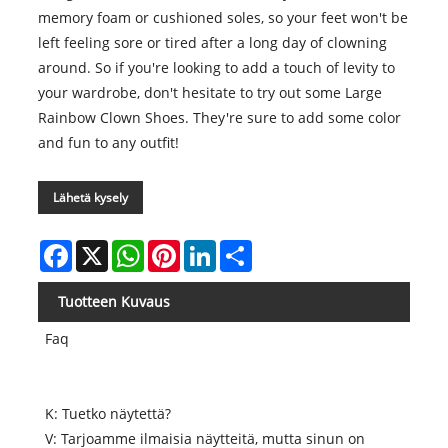
memory foam or cushioned soles, so your feet won't be
left feeling sore or tired after a long day of clowning
around. So if you're looking to add a touch of levity to
your wardrobe, don't hesitate to try out some Large
Rainbow Clown Shoes. They're sure to add some color
and fun to any outfit!
Lähetä kysely
Facebook
X
WhatsApp
Pinterest
LinkedIn
Share
Tuotteen Kuvaus
Faq
K: Tuetko näytettä?
V: Tarjoamme ilmaisia ​​näytteitä, mutta sinun on