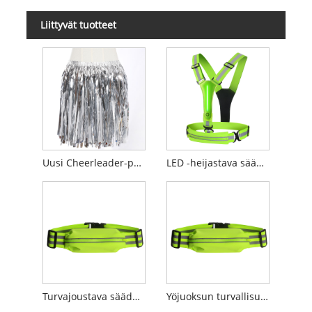
Liittyvät tuotteet
Uusi Cheerleader-puolihame
LED -heijastava säädettävä liivi
Turvajoustava säädettävä hihna
Yöjuoksun turvallisuusjousto säädettävä vyö