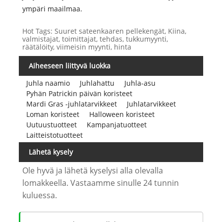
ympäri maailmaa.
Hot Tags: Suuret sateenkaaren pellekengät, Kiina,
valmistajat, toimittajat, tehdas, tukkumyynti,
räätälöity, viimeisin myynti, hinta
Aiheeseen liittyvä luokka
Juhla naamio
Juhlahattu
Juhla-asu
Pyhän Patrickin päivän koristeet
Mardi Gras -juhlatarvikkeet
Juhlatarvikkeet
Loman koristeet
Halloween koristeet
Uutuustuotteet
Kampanjatuotteet
Laitteistotuotteet
Lähetä kysely
Ole hyvä ja lähetä kyselysi alla olevalla
lomakkeella. Vastaamme sinulle 24 tunnin
kuluessa.